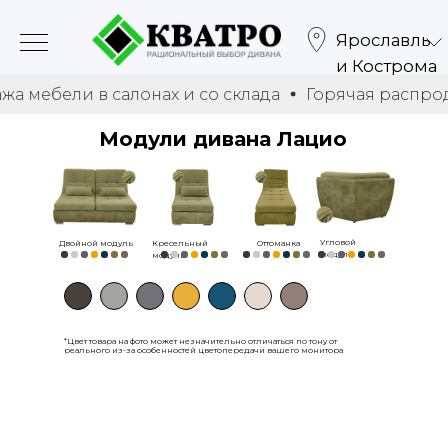
Ярославль
и Кострома
и в салонах и со склада
Горячая распродажа меб
Модули дивана Лацио
Угловой
Двойной модуль
Кресельный
Оттоманка
модуль
модуль
*Цвет товара на фото может незначительно отличаться по тону от
реального из-за особенностей цветопередачи вашего монитора