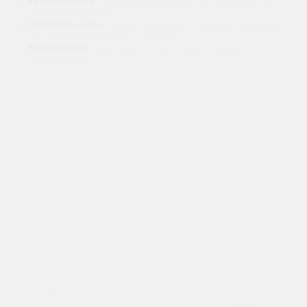
Бесшумность
. Пластиковые держатели лат не скрипят, что
немаловажно ночью.
Долговечность
. Матрас изнашивается гораздо медленнее,
если лежит на основании с ламелями.
Вентиляция.
Гарантирует проветривание дивана и
гигиеничность.