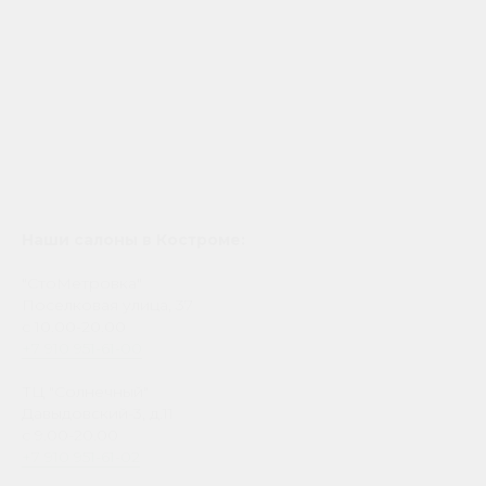
Наши салоны в Костроме:
"СтоМетровка"
Поселковая улица, 37
с 10.00-20.00
+7 910 951-61-00
ТЦ "Солнечный"
Давыдовский-3, д.11
с 9.00-20.00
+7 910 951-61-02