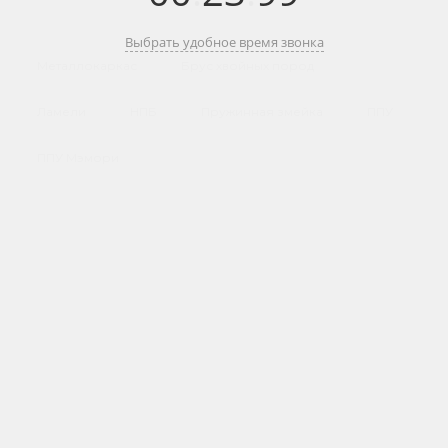
Выбрать удобное время звонка
Металлокаркас
Брус хвойных пород
Ламели
НПБ
Пружинная змейка
ППУ
ППУ Мэмори