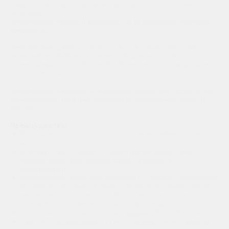
раму. Это - несущая опора, на которую крепятся все элементы
мебельные.
Металлокаркас прочен и долговечен, он не подвержен перепадам
температур.
Металлокаркас дивана состоит из очень прочных тонкостенных
металлических трубок. Они имеют определенную гибкость, поэтому
модели диванов могут быть любой формы: круглым, квадратными,
прямоугольными.
Металлокаркас позволяет использовать больше количество систем
трансформации, например «пантограф», «еврокнижка», «пума» и
другие.
Преимущества:
Вся конструкция спрятана внутри, поэтому мебель и остается
мягкой.
Благодаря тонкостенным стальным трубам дивану можно
придать любые оригинальные формы, размеры и
конфигурации.
Металлокаркас экологичен, безопасен и устойчив к возгоранию,
не разбухает, не меняет размерность при повышении влаги, в
нем не заводятся насекомые. Металлический корпус не
склеивается, не выделяет токсинов и формальдегидов.
Металлическая основа способна выдержать более 250 кг веса.
Срок эксплуатации дивана на металлокаркасе может превышать