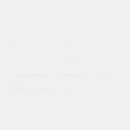
Независимый пружинный блок
(НПБ)
Независимый пружинный блок
– конструкция из множества
маленьких пружинок, размещенных по отдельности.
Каждая пружинка находится в индивидуальном тканевом кармане.
Такое расположение исключает колебания – перемещения одного
из спящих не беспокоят другого.
Качество и комфорт зависят от количества пружин на квадратный
метр: больше – лучше. Свои первоначальные свойства такие диваны