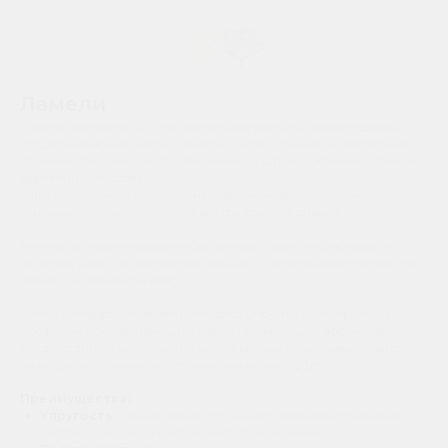
Ламели
Ламели (латофлексы) – это поперечные рейки на каркасе дивана,
поддерживающие матрас. Ламели — хоть и тонкие, но достаточно
прочные пластины, изготавливаемые из шпона (склеенных тонких
деревянных листов).
Чаще всего ламели крепятся на отдельном ортопедическом
основании, которое прячется внутрь корпуса дивана.
Реечное основание дивана обеспечивает циркуляцию воздуха,
облегчая уход и позволяя ему «дышать», испаряя выделяемую за
время сна человеком влагу.
Самые комфортные ламели обладают упругим дугообразным
профилем, обеспечивающим слегка пружинящий эффект при
воздействии на них. Упругие дугообразные латы снижают нагрузку
на матрас и увеличивают его анатомический эффект.
Преимущества:.
Упругость
. Гибкие ламели пружинят, позволяя правильно
распределить вес и расположить позвоночник.