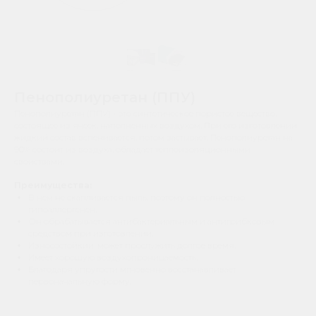
Пенополиуретан (ППУ)
Пенополиуретан (ППУ) - это синтетическое пористое вещество,
состоящее из ячеек, наполненных воздухом. При его изготовлении
жидкий состав вспенивается, потом застывает. Пенополиуретан на
90% состоит из воздуха, обладает теплоизоляционными
свойствами.
Преимущества:
В нем не скапливается пыль, поэтому он полностью
гипоаллергенен.
Он обрабатывается антибактериальным и антигрибковым
средством при изготовлении.
Износостойкий, может прослужить долгое время.
Имеет хорошую воздухопроницаемость.
Благодаря упругости мгновенно восстанавливает
первоначальную форму.