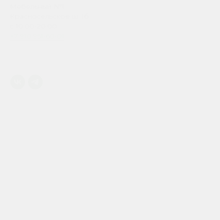
Мебельный №1
Красносельское ш. 1б
с 10.00-20.00
+7 910 951-60-01