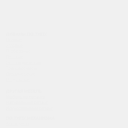
ДИВАНЫ ПО ТИПУ
Прямые
Угловые
П-образные
Детские
Ортопедические
Трансформеры
Дизайнерские
Модульные
ДРУГАЯ МЕБЕЛЬ
Мебель из ротанга
Натуральный ротанг
Искусственный ротанг
ПО ТИПУ МЕХАНИЗМА
Аккордеон