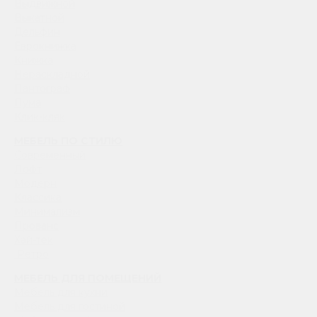
Выдвижной
Выкатной
Дельфин
Еврокнижка
Книжка
Нераскладной
Пантограф
Пума
Клик-кляк
МЕБЕЛЬ ПО СТИЛЮ
Современный
Лофт
Модерн
Классика
Минимализм
Прованс
Хай-тек
Ретро
МЕБЕЛЬ ДЛЯ ПОМЕЩЕНИЙ
Мебель для кухни
Мебель для гостиной