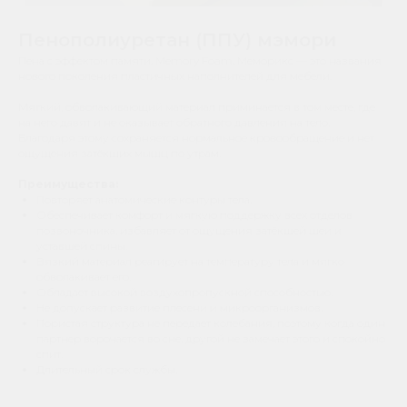
Пенополиуретан (ППУ) мэмори
Пена с эффектом памяти, Memory Foam, Меморикс — это названия
нового поколения пластичных наполнителей для мебели.
Мягкий, обволакивающий материал приминается в том месте, где
на него давят и не оказывает обратного давления на тело.
Благодаря этому сохраняется нормальное кровообращение и нет
ощущения затёкших мышц по утрам.
Преимущества:
Повторяет анатомические контуры тела.
Обеспечивает комфорт и мягкую поддержку всех отделов
позвоночника, избавляет от ощущения затёкшей шеи и
уставшей спины.
Вязкий материал реагирует на температуру тела и мягко
обволакивает его.
Обладает высокой воздухопропускной способностью.
Не допускает развитие плесени и микроорганизмов.
Пористая структура не передает колебания, поэтому когда один
партнер ворочается во сне, другой не замечает этого и спокойно
спит.
Длительный срок службы.