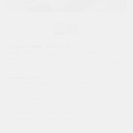
Пружинная змейка
Пружины для дивана «Змейка» – основание, которое имеет
извилистую форму.
Они изготавливаются из высокоуглеродистого металла различной
толщины.
Преимущества:
способность выдерживать большой уровень нагрузки;
повышение ресурса мебели;
длительное сохранение формы;
простота монтажа;
простота транспортировки;
антикоррозийное покрытие;
сохранение естественной вентиляции;
длительный период эксплуатации;
отсутствие скрипа.
Из-за жесткости данного каркаса и отсутствия эффекта качки, этот