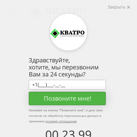
Закрыть
Ярославль
и Кострома
Горячая распродажа мебели в салонах и со склад
Здравствуйте,
МАТЕРИАЛЫ
хотите, мы перезвоним
Вам за 24 секунды?
Салоны мебели Кватро
Позвоните мне!
Нажимая на кнопку "
Позвоните мне
", я даю свое
согласие на обработку персональных данных и
принимаю
условия соглашения
00
:
23
:
99