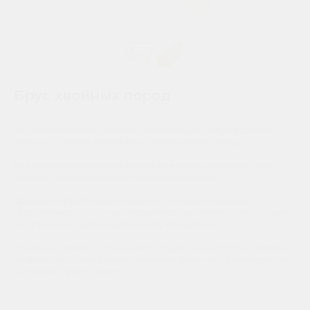
Брус хвойных пород
Из-за своей высокой экологичности большой популярностью
пользуется мебель на каркасе из бруса хвойных пород.
Для изготовления каркаса дивана может использоваться сосна
либо другие разновидности хвойной древесины.
Древесина обрабатывается различными укрепляющими,
противопожарными и противогрибковыми смесями, что улучшает
ее состояние и увеличивает срок службы мебели.
Основные элементы объединяют специальными болтами, поэтому
во время эксплуатации они не скрипят, а если это происходит - их
достаточно просто смазать.