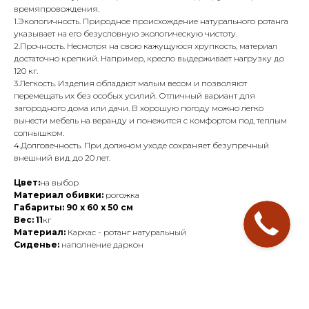
времяпровождения.
1.Экологичность. Природное происхождение натурального ротанга
указывает на его безусловную экологическую чистоту.
2.Прочность. Несмотря на свою кажущуюся хрупкость, материал
достаточно крепкий. Например, кресло выдерживает нагрузку до
120 кг.
3.Легкость. Изделия обладают малым весом и позволяют
перемещать их без особых усилий. Отличный вариант для
загородного дома или дачи. В хорошую погоду можно легко
вынести мебель на веранду и понежится с комфортом под теплым
солнышком.
4.Долговечность. При должном уходе сохраняет безупречный
внешний вид до 20 лет.
Цвет:
на выбор
Материал обивки:
рогожка
Габариты: 90 x 60 x 50 см
Вес: 11
кг
Материал:
Каркас - ротанг натуральный
Сиденье:
наполнение даркон