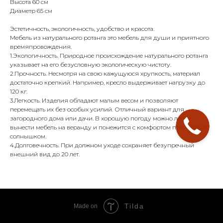
Высота 60 см
Диаметр 65 см
Эстетичность, экологичность, удобство и красота.
Мебель из натурального ротанга это мебель для души и приятного
времяпровождения.
1.Экологичность. Природное происхождение натурального ротанга
указывает на его безусловную экологическую чистоту.
2.Прочность. Несмотря на свою кажущуюся хрупкость, материал
достаточно крепкий. Например, кресло выдерживает нагрузку до
120 кг.
3.Легкость. Изделия обладают малым весом и позволяют
перемещать их без особых усилий. Отличный вариант для
загородного дома или дачи. В хорошую погоду можно легко
вынести мебель на веранду и понежится с комфортом под теплым
солнышком.
4.Долговечность. При должном уходе сохраняет безупречный
внешний вид до 20 лет.
Tilda
Made on