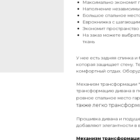
Максимально экономит 
Наполнение независимы
Большое спальное место
Еврокнижка с шагающим 
Экономит пространство з
На заказ можете выбрат
ткань
У нее есть задняя спинка и
которая защищает стену. Т
комфортный отдых. Обору
Механизм трансформации "
трансформацию дивана в п
ровное спальное место гар
также легко трансформ
Прошивка дивана и подуше
добавляют элегантности в 
Механизм трансформаци