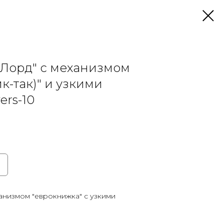
Лорд" с механизмом
к-так)" и узкими
ers-10
анизмом "еврокнижка" с узкими