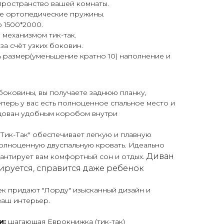
пространство вашей комнаты.
е ортопедические пружины.
 1500*2000.
механизмом тик-так.
а счёт узких боковин.
ь размер(уменьшение кратно 10) наполнение и
 боковины, вы получаете заднюю планку,
еперь у вас есть полноценное спальное место и
дован удобным коробом внутри
Тик-Так" обеспечивает легкую и плавную
олноценную двуспальную кровать. Идеально
Диван
антирует вам комфортный сон и отдых.
ируется, справится даже ребенок
к придают "Лорду" изысканный дизайн и
ваш интерьер.
и:
шагающая Еврокнижка (тик-так)