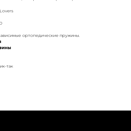
Lovers
0
зависимые ортопедические пружины.
я
овины
ик-так