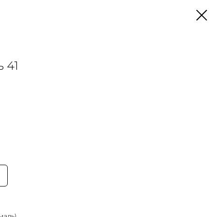
 41
маль)