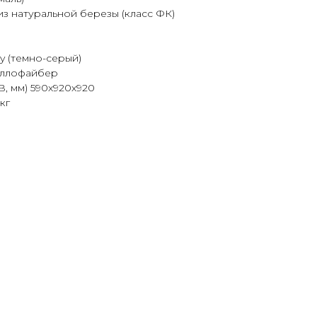
з натуральной березы (класс ФК)
y (темно-серый)
оллофайбер
, мм) 590х920х920
кг