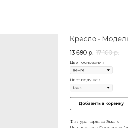
Кресло - Модель
13 680
р.
17 100
р.
Цвет основания
Цвет подушек
Добавить в корзину
Фактура каркаса Эмаль
Цвет каркаса Орех антик (э